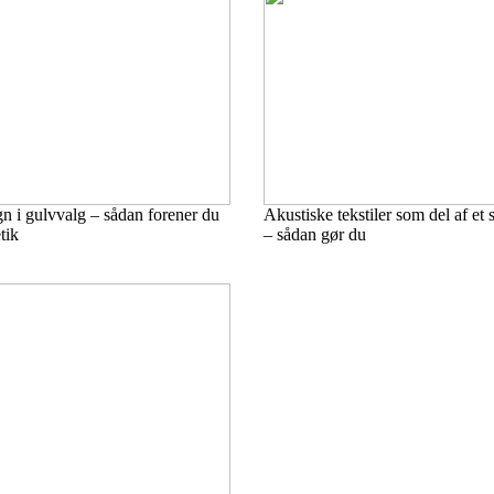
n i gulvvalg – sådan forener du
Akustiske tekstiler som del af et
tik
– sådan gør du