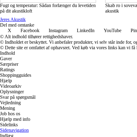
Fugt og temperatur: Sådan forlænger du levetiden
Skab ro i sovevær
på dit akustikloft
akustik
Jeres Akustik
Del med omtanke
X
Facebook
Instagram
LinkedIn
YouTube
Pin
© Alt indhold tilhører rettighedshaver.
© Indholdet er beskyttet. Vi anbefaler produkter, vi selv står inde for
© Dette site er omfattet af ophavsret. Ved køb via vores links kan vi 
Indhold
Gaver
Særpriser
Ratings
Shoppingguides
Hjælp
Videoarkiv
Oplysninger
Svar på spørgsmål
Vejledning
Mening
Job hos os
Hjælp med info
Sidelinks
Sidenavigation
Indlæg