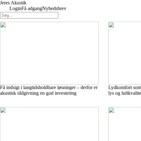
Jeres Akustik
Login
Få adgang
Nyhedsbrev
Få indsigt i langtidsholdbare løsninger – derfor er
Lydkomfort som 
akustisk rådgivning en god investering
lys og luftkvalite